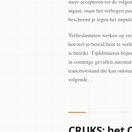
meer accepteren tot de volgend
ingaat, maar het verhogen pas
beschermt je tegen het impuls
Verlieslimieten werken op verg
hoeveel je bereid bent te ver
is bereikt. Tijdslimieten bep
in sommige gevallen automati
trancetoestand die kan ontst
volgende.
CRUKS: het C