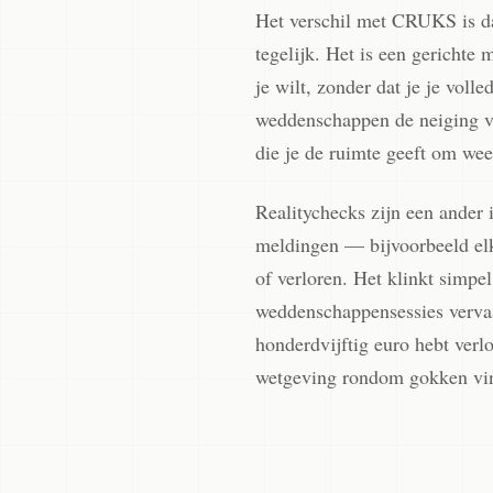
Het verschil met CRUKS is dat
tegelijk. Het is een gerichte
je wilt, zonder dat je je voll
weddenschappen de neiging vo
die je de ruimte geeft om wee
Realitychecks zijn een ander
meldingen — bijvoorbeeld elk
of verloren. Het klinkt simpel,
weddenschappensessies vervaag
honderdvijftig euro hebt verl
wetgeving rondom gokken vin