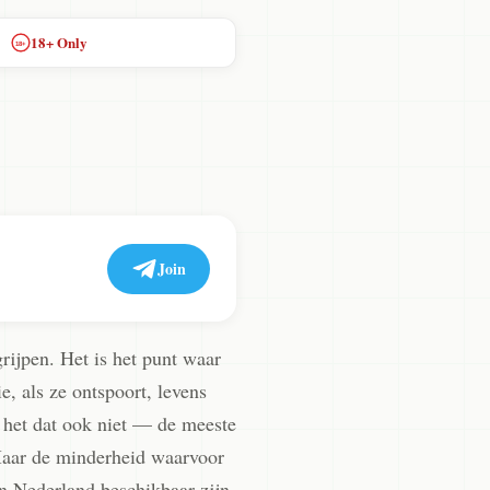
18+ Only
18+
Join
ijpen. Het is het punt waar
e, als ze ontspoort, levens
s het dat ook niet — de meeste
Maar de minderheid waarvoor
in Nederland beschikbaar zijn