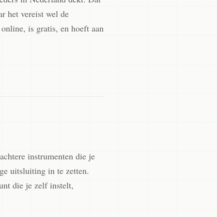
r het vereist wel de
nline, is gratis, en hoeft aan
chtere instrumenten die je
 uitsluiting in te zetten.
t die je zelf instelt,