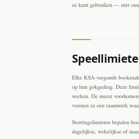
ze kunt gebruiken — niet omd
Speellimiete
Elke KSA-vergunde bookmaker 
op hun gokgedrag. Deze limie
werken. De meest voorkomende 
vormen ze een raamwerk waarm
Stortingslimieten bepalen hoe
dagelijkse, wekelijkse of maan